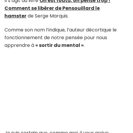
Il s’agit du livre
On est foutu, on pense trop !
Comment se libérer de Pensouillard le
hamster
de Serge Marquis.
Comme son nom l’indique, l’auteur décortique le
fonctionnement de notre pensée pour nous
apprendre à
« sortir du mental »
.
Je suis certain que, comme moi, il vous arrive