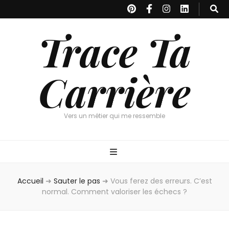
Trace Ta
Carrière
Vers un métier qui me ressemble
Accueil
➜
Sauter le pas
➜
Vous ferez des erreurs. C’est
normal. Comment valoriser les échecs ?