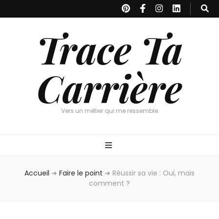
Trace Ta
Carrière
Vers un métier qui me ressemble
Accueil
➜
Faire le point
➜
Réussir sa vie : Oui, mais
comment ?