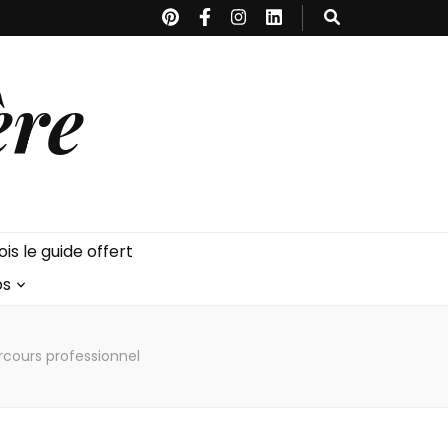
ère
is le guide offert
os
rcours professionnel