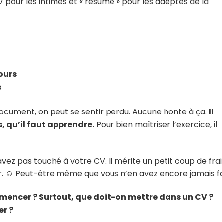
CV pour les intimes et « resume » pour les adeptes de la
ours
s
document, on peut se sentir perdu. Aucune honte à ça.
Il
s, qu’il faut apprendre.
Pour bien maîtriser l’exercice, il
avez pas touché à votre CV. Il mérite un petit coup de frais
ur. ☺ Peut-être même que vous n’en avez encore jamais fa
mencer ? Surtout, que doit-on mettre dans un CV ?
er ?