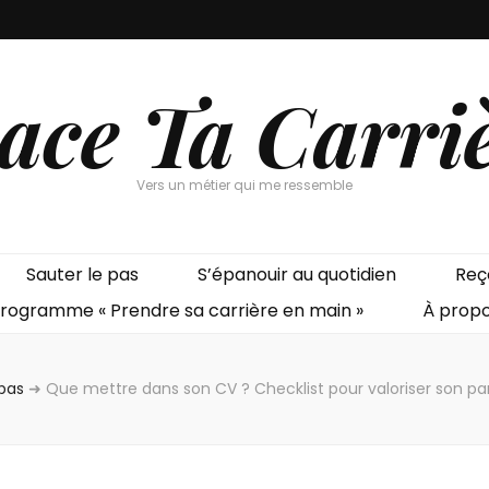
ace Ta Carri
Vers un métier qui me ressemble
Sauter le pas
S’épanouir au quotidien
Reço
rogramme « Prendre sa carrière en main »
À prop
 pas
➜
Que mettre dans son CV ? Checklist pour valoriser son pa